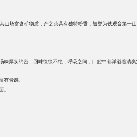
，其山场富含矿物质，产之茶具有独特粉香，被誉为铁观音第一山
汤味厚实绵密，回味徐徐不绝，呼吸之间，口腔中都洋溢着清爽
富有骨感。
面。