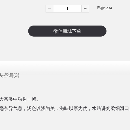
库存:
234
买咨询(
)
3
大茶类中独树一帜。
毫杂异气息，汤色以浅为美，滋味以厚为优，水路讲究柔细滑口