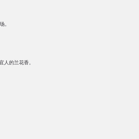
场。
宜人的兰花香。