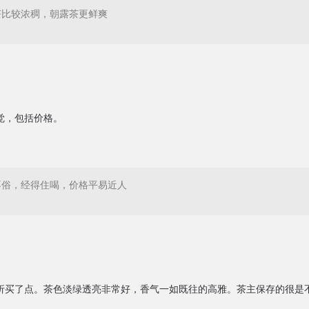
茶比较浓稠，朝露茶更鲜爽
觉，包括价格。
不俗，经得住喝，价格平易近人
折买了点。茶色淡绿透亮非常好，香气一如既往的高雅。茶主保存的很是