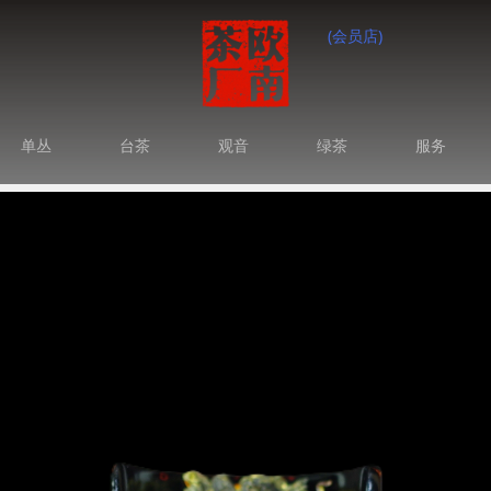
(会员店)
单丛
台茶
观音
绿茶
服务