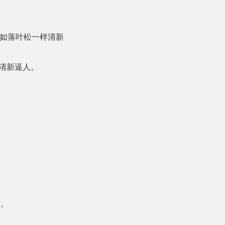
气如落叶松一样清新
清新逼人。
茶。