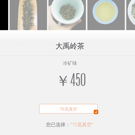
大禹岭茶
冷矿味
￥450
75克真空
您已选择：
"75克真空"