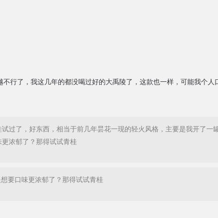
越不行了，我这几年的都没喝过好的大禹陵了，这款也一样，可能我个人
桂试过了，好东西，相当于前几年昙花一现的轻火风格，主要是我开了一罐福寿长
味更浓郁了？那得试试青桂
是想要口味更浓郁了？那得试试青桂