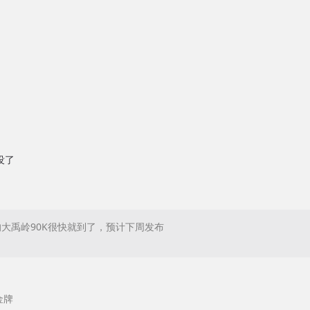
没了
大禹岭90K很快就到了，预计下周发布
金牌