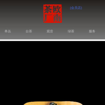
(会员店)
单丛
台茶
观音
绿茶
服务